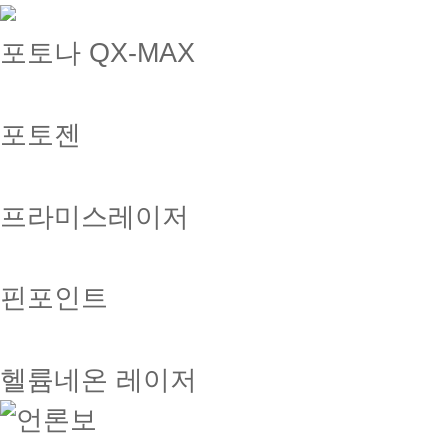
포토나 QX-MAX
포토젠
프라미스레이저
핀포인트
헬륨네온 레이저