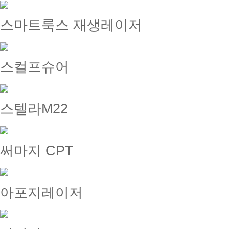
스마트룩스 재생레이저
스컬프슈어
스텔라M22
써마지 CPT
아포지레이저