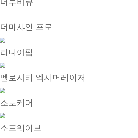
더루비큐
더마샤인 프로
리니어펌
벨로시티 엑시머레이저
소노케어
소프웨이브