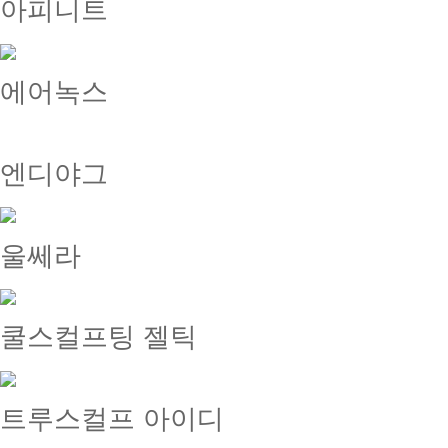
아피니트
에어녹스
엔디야그
울쎄라
쿨스컬프팅 젤틱
트루스컬프 아이디