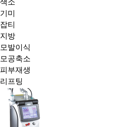
색소
기미
잡티
지방
모발이식
모공축소
피부재생
리프팅