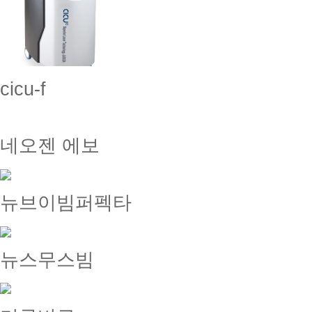
cicu-f
네오젠 에보
뉴브이빔퍼펙타
뉴스무스빔